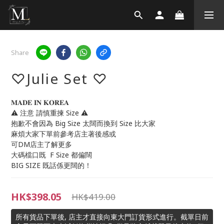
Share
♡Julie Set ♡
𝐌𝐀𝐃𝐄 𝐈𝐍 𝐊𝐎𝐑𝐄𝐀
⚠️ 注意 請慎重揀 Size ⚠️
抱歉不會因為 Big Size 太闊而換到 Size 比大家
麻煩大家下單前參考店主著後感或
可DM店主了解更多
大碼檔口既  F Size 都偏闊
BIG SIZE 既話係更闊的！
HK$398.05
HK$419.00
所有貨品下單後, 店主才直接向東大門訂貨形式進行。截單日前