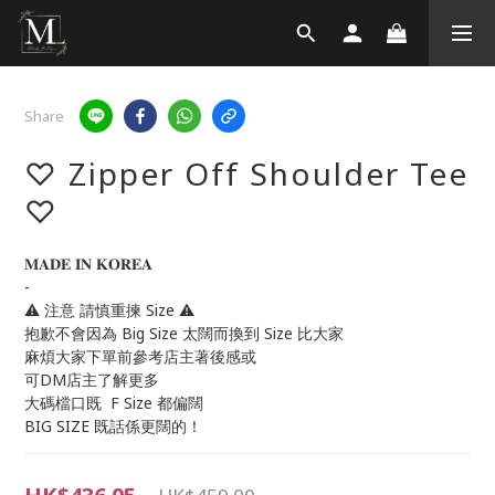
Share
♡ Zipper Off Shoulder Tee
♡
𝐌𝐀𝐃𝐄 𝐈𝐍 𝐊𝐎𝐑𝐄𝐀 
-
⚠️ 注意 請慎重揀 Size ⚠️
抱歉不會因為 Big Size 太闊而換到 Size 比大家
麻煩大家下單前參考店主著後感或
可DM店主了解更多
大碼檔口既  F Size 都偏闊
BIG SIZE 既話係更闊的！