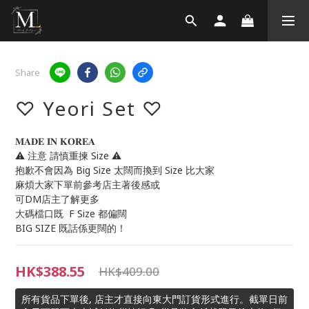
Share
♡ Yeori Set ♡
𝐌𝐀𝐃𝐄 𝐈𝐍 𝐊𝐎𝐑𝐄𝐀
⚠️ 注意 請慎重揀 Size ⚠️
抱歉不會因為 Big Size 太闊而換到 Size 比大家
麻煩大家下單前參考店主著後感或
可DM店主了解更多
大碼檔口既  F Size 都偏闊
BIG SIZE 既話係更闊的！
HK$388.55
HK$409.00
所有貨品下單後, 店主才直接向東大門訂貨形式進行。截單日前