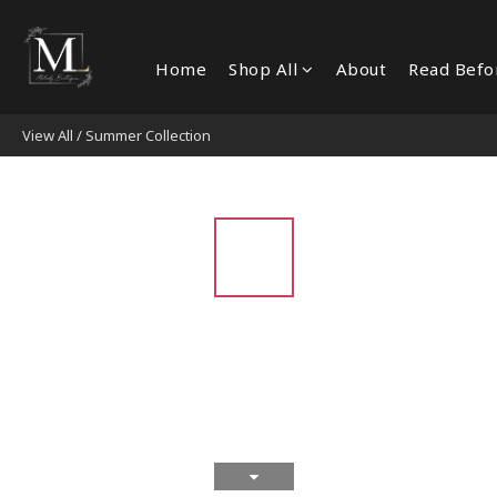
Home
Shop All
About
Read Befo
View All
/
Summer Collection