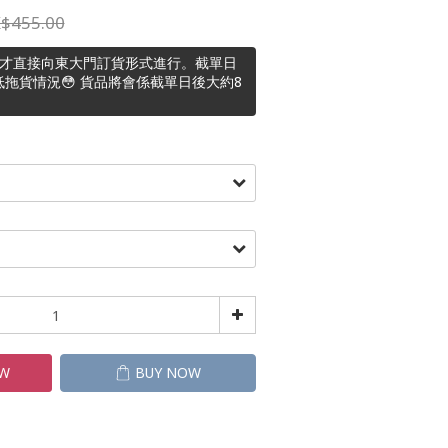
$455.00
主才直接向東大門訂貨形式進行。截單日
拖貨情況😳 貨品將會係截單日後大約8
OW
BUY NOW