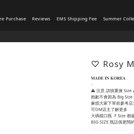
re Purchase
Reviews
EMS Shipping Fee
Summer Colle
♡ Rosy M
𝐌𝐀𝐃𝐄 𝐈𝐍 𝐊𝐎𝐑𝐄𝐀 
-
⚠️ 注意 請慎重揀 Size 
抱歉不會因為 Big Size
麻煩大家下單前參考店
可DM店主了解更多
大碼檔口既  F Size 都
BIG SIZE 既話係更闊