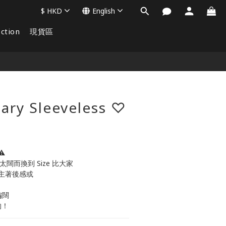
$
HKD
English
ction
現貨區
BUY NOW
ary Sleeveless ♡
⚠️
 太闊而換到 Size 比大家
主著後感或
偏闊
的！