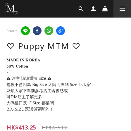
Share
♡ Puppy MTM ♡
𝐌𝐀𝐃𝐄 𝐈𝐍 𝐊𝐎𝐑𝐄𝐀 
68% 𝐂𝐨𝐭𝐭𝐨𝐧
-
⚠️ 注意 請慎重揀 Size ⚠️
抱歉不會因為 Big Size 太闊而換到 Size 比大家
麻煩大家下單前參考店主著後感或
可DM店主了解更多
大碼檔口既  F Size 都偏闊
BIG SIZE 既話係更闊的！
HK$413.25
HK$435.00