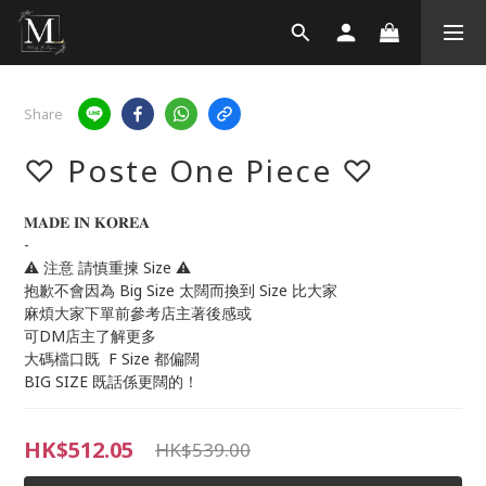
Share
♡ Poste One Piece ♡
𝐌𝐀𝐃𝐄 𝐈𝐍 𝐊𝐎𝐑𝐄𝐀 
-
⚠️ 注意 請慎重揀 Size ⚠️
抱歉不會因為 Big Size 太闊而換到 Size 比大家
麻煩大家下單前參考店主著後感或
可DM店主了解更多
大碼檔口既  F Size 都偏闊
BIG SIZE 既話係更闊的！
HK$512.05
HK$539.00