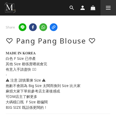
Share
♡ Pang Pang Blouse ♡
𝐌𝐀𝐃𝐄 𝐈𝐍 𝐊𝐎𝐑𝐄𝐀
白色 F Size 已停產
其他 Size 都係賣哂就會完
有意入手請盡快 ❤️‍🔥
-
⚠️ 注意 請慎重揀 Size ⚠️
抱歉不會因為 Big Size 太闊而換到 Size 比大家
麻煩大家下單前參考店主著後感或
可DM店主了解更多
大碼檔口既  F Size 都偏闊
BIG SIZE 既話係更闊的！