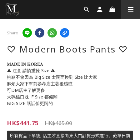
Share
♡ Modern Boots Pants ♡
𝐌𝐀𝐃𝐄 𝐈𝐍 𝐊𝐎𝐑𝐄𝐀
⚠️ 注意 請慎重揀 Size ⚠️
抱歉不會因為 Big Size 太闊而換到 Size 比大家
麻煩大家下單前參考店主著後感或
可DM店主了解更多
大碼檔口既  F Size 都偏闊
BIG SIZE 既話係更闊的！
HK$441.75
HK$465.00
所有貨品下單後, 店主才直接向東大門訂貨形式進行。截單日前