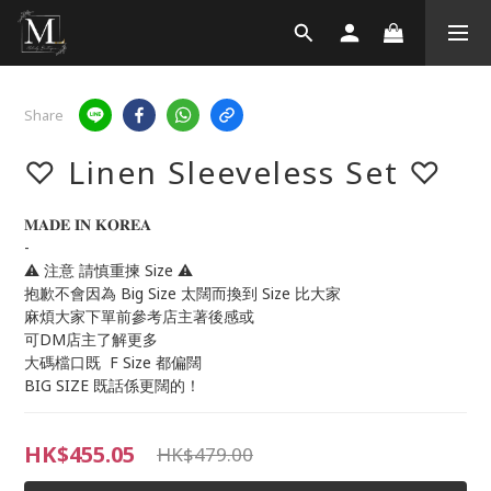
Share
♡ Linen Sleeveless Set ♡
𝐌𝐀𝐃𝐄 𝐈𝐍 𝐊𝐎𝐑𝐄𝐀 
-
⚠️ 注意 請慎重揀 Size ⚠️
抱歉不會因為 Big Size 太闊而換到 Size 比大家
麻煩大家下單前參考店主著後感或
可DM店主了解更多
大碼檔口既  F Size 都偏闊
BIG SIZE 既話係更闊的！
HK$455.05
HK$479.00