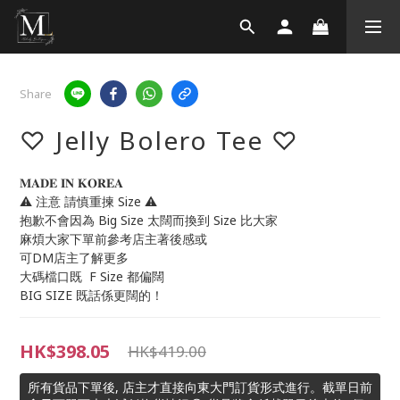
Share
♡ Jelly Bolero Tee ♡
𝐌𝐀𝐃𝐄 𝐈𝐍 𝐊𝐎𝐑𝐄𝐀
⚠️ 注意 請慎重揀 Size ⚠️
抱歉不會因為 Big Size 太闊而換到 Size 比大家
麻煩大家下單前參考店主著後感或
可DM店主了解更多
大碼檔口既  F Size 都偏闊
BIG SIZE 既話係更闊的！
HK$398.05
HK$419.00
所有貨品下單後, 店主才直接向東大門訂貨形式進行。截單日前