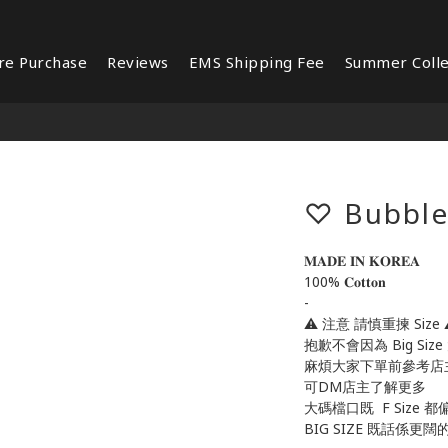
re Purchase
Reviews
EMS Shipping Fee
Summer Colle
♡ Bubble
𝐌𝐀𝐃𝐄 𝐈𝐍 𝐊𝐎𝐑𝐄𝐀 
100% 𝐂𝐨𝐭𝐭𝐨𝐧
-
⚠️ 注意 請慎重揀 Size 
抱歉不會因為 Big Size
麻煩大家下單前參考店
可DM店主了解更多
大碼檔口既  F Size 都
BIG SIZE 既話係更闊