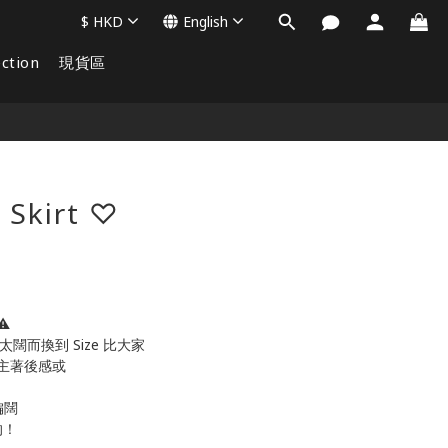
$
HKD
English
ction
現貨區
BUY NOW
 Skirt ♡
⚠️
 太闊而換到 Size 比大家
主著後感或
偏闊
的！