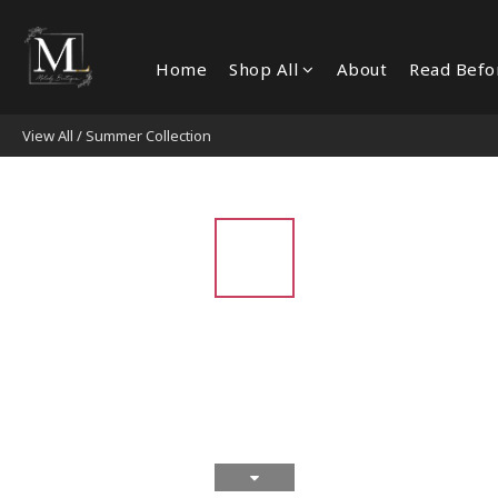
Home
Shop All
About
Read Befo
View All
/
Summer Collection