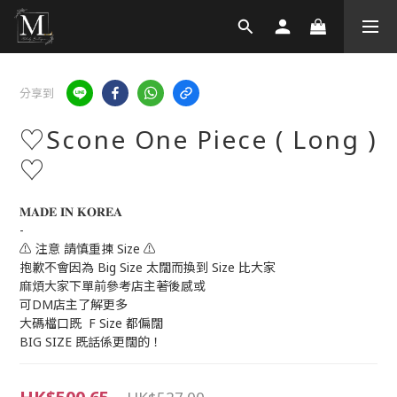
分享到
♡Scone One Piece ( Long )
♡
𝐌𝐀𝐃𝐄 𝐈𝐍 𝐊𝐎𝐑𝐄𝐀 
-
⚠️ 注意 請慎重揀 Size ⚠️
抱歉不會因為 Big Size 太闊而換到 Size 比大家
麻煩大家下單前參考店主著後感或
可DM店主了解更多
大碼檔口既  F Size 都偏闊
BIG SIZE 既話係更闊的！