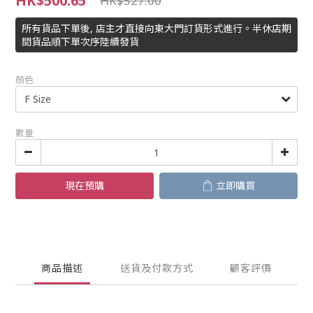
HK$500.65
HK$527.00
所有貨品下單後, 店主才直接向東大門訂貨形式進行。半休店期
間貨品順下單次序陸續發貨
顏色
數量
現在預購
立即購買
商品描述
送貨及付款方式
顧客評價