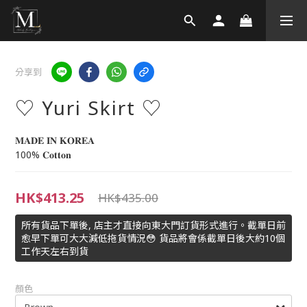
分享到
♡ Yuri Skirt ♡
𝐌𝐀𝐃𝐄 𝐈𝐍 𝐊𝐎𝐑𝐄𝐀 
100% 𝐂𝐨𝐭𝐭𝐨𝐧
HK$413.25
HK$435.00
所有貨品下單後, 店主才直接向東大門訂貨形式進行。截單日前
愈早下單可大大減低拖貨情況😳 貨品將會係截單日後大約10個
工作天左右到貨
顏色