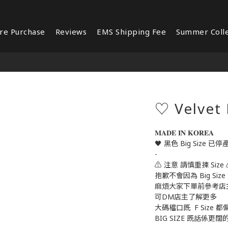
re Purchase
Reviews
EMS Shipping Fee
Summer Colle
♡ Velvet
𝐌𝐀𝐃𝐄 𝐈𝐍 𝐊𝐎𝐑𝐄𝐀 
🖤 黑色 Big Size 已停
-
⚠️ 注意 請慎重揀 Size 
抱歉不會因為 Big Size
麻煩大家下單前參考店
可DM店主了解更多
大碼檔口既  F Size 都
BIG SIZE 既話係更闊