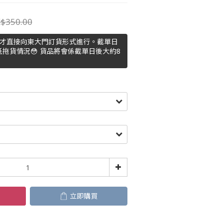
$350.00
主才直接向東大門訂貨形式進行。截單日
拖貨情況😳 貨品將會係截單日後大約8
立即購買