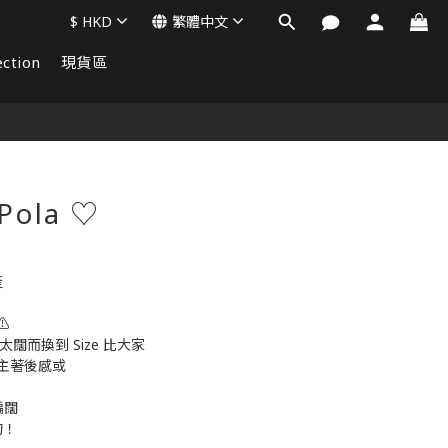
$
HKD
繁體中文
ction
現貨區
立即購買
 Pola ♡
產
⚠️
 太闊而換到 Size 比大家
主著後感或
偏闊
的！