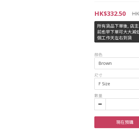
HK$332.50
HK
所有貨品下單後, 店
前愈早下單可大大減低
個工作天左右到貨
顏色
尺寸
數量
現在預購