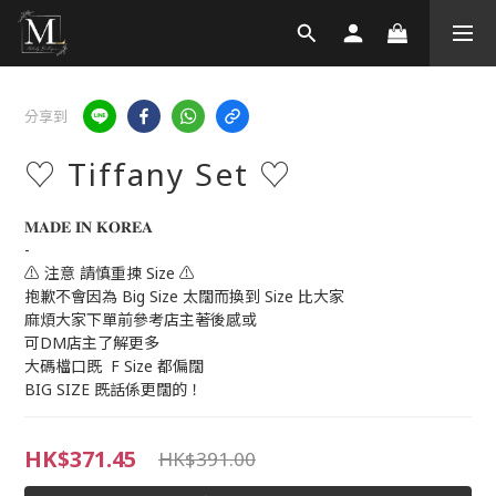
分享到
♡ Tiffany Set ♡
𝐌𝐀𝐃𝐄 𝐈𝐍 𝐊𝐎𝐑𝐄𝐀 
-
⚠️ 注意 請慎重揀 Size ⚠️
抱歉不會因為 Big Size 太闊而換到 Size 比大家
麻煩大家下單前參考店主著後感或
可DM店主了解更多
大碼檔口既  F Size 都偏闊
BIG SIZE 既話係更闊的！
HK$371.45
HK$391.00