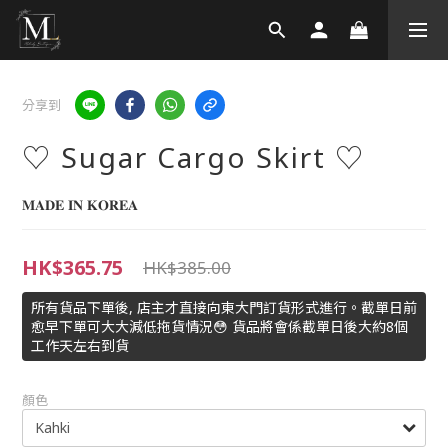
分享到
♡ Sugar Cargo Skirt ♡
𝐌𝐀𝐃𝐄 𝐈𝐍 𝐊𝐎𝐑𝐄𝐀
HK$365.75
HK$385.00
所有貨品下單後, 店主才直接向東大門訂貨形式進行。截單日前
愈早下單可大大減低拖貨情況😳 貨品將會係截單日後大約8個
工作天左右到貨
顏色