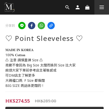
分享到
♡ Point Sleeveless ♡
𝐌𝐀𝐃𝐄 𝐈𝐍 𝐊𝐎𝐑𝐄𝐀 
100% 𝐂𝐨𝐭𝐭𝐨𝐧
⚠️ 注意 請慎重揀 Size ⚠️
抱歉不會因為 Big Size 太闊而換到 Size 比大家
麻煩大家下單前參考店主著後感或
可DM店主了解更多
大碼檔口既  F Size 都偏闊
BIG SIZE 既話係更闊的！
HK$274.55
HK$289.00