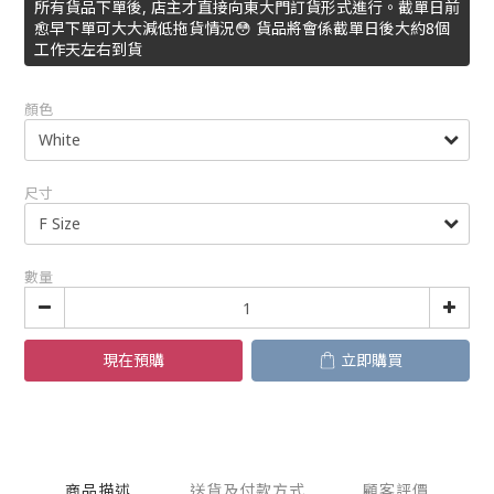
所有貨品下單後, 店主才直接向東大門訂貨形式進行。截單日前
愈早下單可大大減低拖貨情況😳 貨品將會係截單日後大約8個
工作天左右到貨
顏色
尺寸
數量
現在預購
立即購買
商品描述
送貨及付款方式
顧客評價