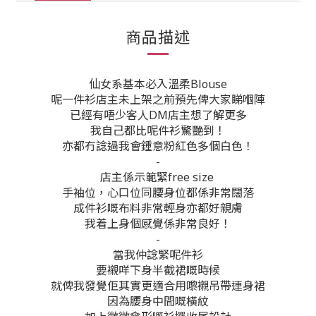
商品描述
仙女系基本必入溫柔Blouse
呢一件衫店主未上架之前預先俾大家睇嗰陣
已經有唔少客人DM店主想了解更多
我自己都比呢件衫驚艷到！
亦都冇諗過我會鍾意粉紅色多個白色！
-
店主係示範緊free size
手袖位，心口位同腰身位都係非常闊落
成件衫嘅布料非常輕身亦都好親膚
我着上身個感覺係非常良好！
-
當我仲諗緊呢件衫
要襯咩下身半截裙嘅時候
就俾我發覺佢其實更適合用嚟襯吊帶連身裙
因為腰身中間嘅橫紋