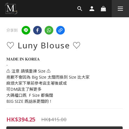
分享到
♡ Luny Blouse ♡
𝐌𝐀𝐃𝐄 𝐈𝐍 𝐊𝐎𝐑𝐄𝐀 
-
⚠️ 注意 請慎重揀 Size ⚠️
抱歉不會因為 Big Size 太闊而換到 Size 比大家
麻煩大家下單前參考店主著後感或
可DM店主了解更多
大碼檔口既  F Size 都偏闊
BIG SIZE 既話係更闊的！
HK$394.25
HK$415.00