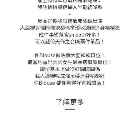
加上微微傘形嘅衫擺收尾設計
我唔捨得將佢攝入半截裙嚟襯
-
反而好似我咁樣放開晒佢出嚟
入面襯返條同樣地都係傘形收邊嘅連身裙裙擺
成件事望落會smooth好多！
可以話係天作之合嘅兩件單品！
-
件Blouse做咗個大圓領領口位！
適當地露出肉肉女生最顯瘦嘅鎖骨位！
版型基本上做得好闊嘅關係
我入邊襯咗成條吊帶連身裙都好
件Blouse 都係着得好寬鬆闊落！
了解更多