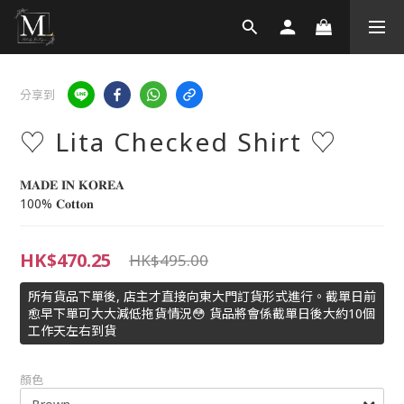
分享到
♡ Lita Checked Shirt ♡
𝐌𝐀𝐃𝐄 𝐈𝐍 𝐊𝐎𝐑𝐄𝐀 
100% 𝐂𝐨𝐭𝐭𝐨𝐧
HK$470.25
HK$495.00
所有貨品下單後, 店主才直接向東大門訂貨形式進行。截單日前
愈早下單可大大減低拖貨情況😳 貨品將會係截單日後大約10個
工作天左右到貨
顏色