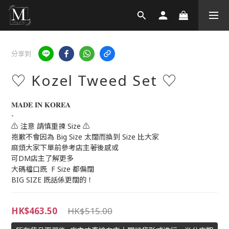
分享到
♡ Kozel Tweed Set ♡
𝐌𝐀𝐃𝐄 𝐈𝐍 𝐊𝐎𝐑𝐄𝐀 
-
⚠️ 注意 請慎重揀 Size ⚠️
抱歉不會因為 Big Size 太闊而換到 Size 比大家
麻煩大家下單前參考店主著後感或
可DM店主了解更多
大碼檔口既  F Size 都偏闊
BIG SIZE 既話係更闊的！
HK$463.50
HK$515.00