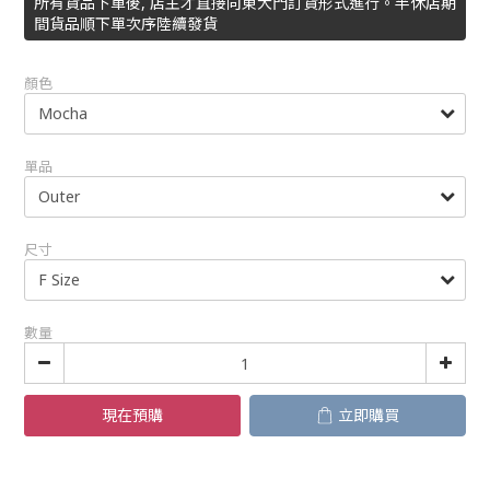
所有貨品下單後, 店主才直接向東大門訂貨形式進行。半休店期
間貨品順下單次序陸續發貨
顏色
單品
尺寸
數量
現在預購
立即購買