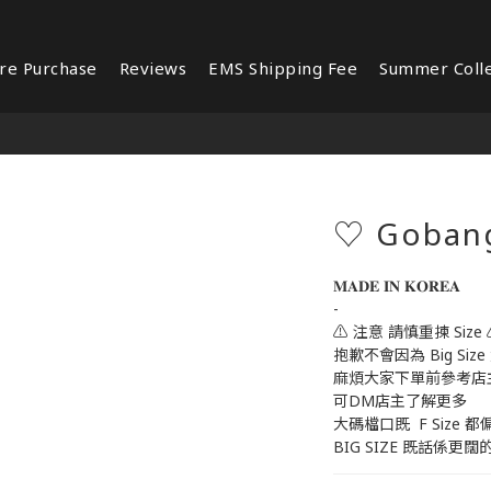
re Purchase
Reviews
EMS Shipping Fee
Summer Colle
♡ Gobang
𝐌𝐀𝐃𝐄 𝐈𝐍 𝐊𝐎𝐑𝐄𝐀 
-
⚠️ 注意 請慎重揀 Size 
抱歉不會因為 Big Size
麻煩大家下單前參考店
可DM店主了解更多
大碼檔口既  F Size 都
BIG SIZE 既話係更闊