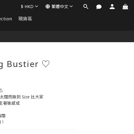
$
HKD
繁體中文
ction
現貨區
立即購買
 Bustier ♡
⚠️
 太闊而換到 Size 比大家
主著後感或
偏闊
的！