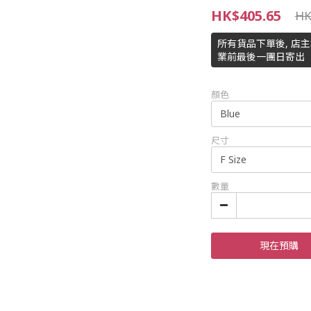
HK$405.65
HK
所有貨品下單後, 店
業前最後一團日寄出
顏色
尺寸
數量
現在預購