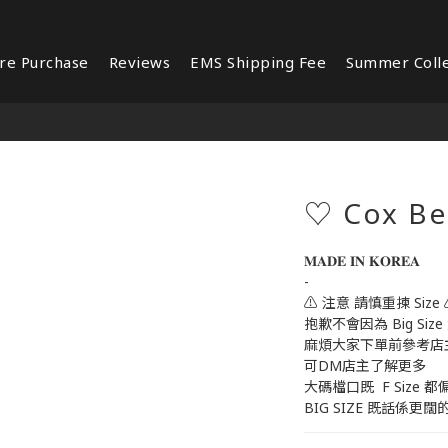
re Purchase
Reviews
EMS Shipping Fee
Summer Colle
♡ Cox Bel
𝐌𝐀𝐃𝐄 𝐈𝐍 𝐊𝐎𝐑𝐄𝐀 
-
⚠️ 注意 請慎重揀 Size 
抱歉不會因為 Big Size
麻煩大家下單前參考店
可DM店主了解更多
大碼檔口既  F Size 都
BIG SIZE 既話係更闊