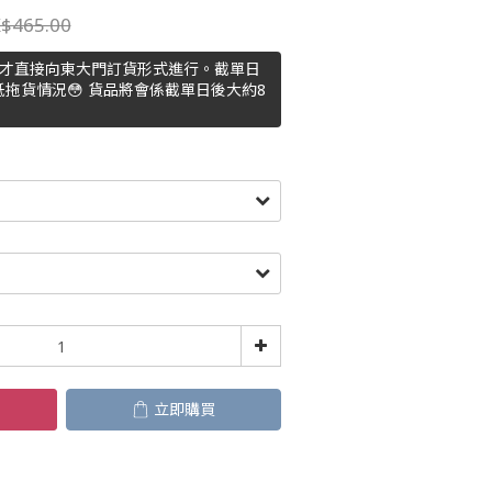
$465.00
主才直接向東大門訂貨形式進行。截單日
拖貨情況😳 貨品將會係截單日後大約8
立即購買