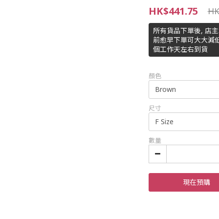
HK$441.75
HK
所有貨品下單後, 店
前愈早下單可大大減低
個工作天左右到貨
顏色
尺寸
數量
現在預購