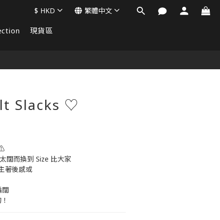
$
HKD
繁體中文
ction
現貨區
立即購買
t Slacks ♡
⚠️
 太闊而換到 Size 比大家
主著後感或
偏闊
的！