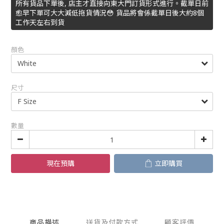
所有貨品下單後, 店主才直接向東大門訂貨形式進行。截單日前
愈早下單可大大減低拖貨情況😳 貨品將會係截單日後大約8個
工作天左右到貨
顏色
尺寸
數量
現在預購
立即購買
商品描述
送貨及付款方式
顧客評價