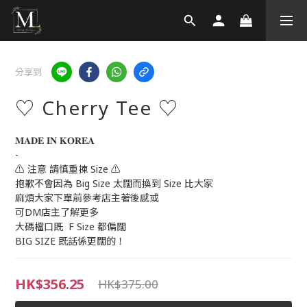
分享到
♡ Cherry Tee ♡
𝐌𝐀𝐃𝐄 𝐈𝐍 𝐊𝐎𝐑𝐄𝐀 
-
⚠️ 注意 請慎重揀 Size ⚠️
抱歉不會因為 Big Size 太闊而換到 Size 比大家
麻煩大家下單前參考店主著後感或
可DM店主了解更多
大碼檔口既  F Size 都偏闊
BIG SIZE 既話係更闊的！
HK$356.25
HK$375.00