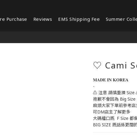
re Purchase
Reviews
EMS Shipping Fee
Summer Colle
♡ Cami S
𝐌𝐀𝐃𝐄 𝐈𝐍 𝐊𝐎𝐑𝐄𝐀 
-
⚠️ 注意 請慎重揀 Size 
抱歉不會因為 Big Size
麻煩大家下單前參考店
可DM店主了解更多
大碼檔口既  F Size 都
BIG SIZE 既話係更闊