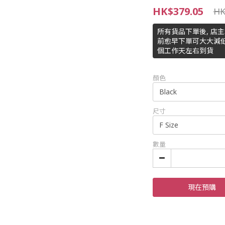
HK$379.05
HK
所有貨品下單後, 店
前愈早下單可大大減低
個工作天左右到貨
顏色
尺寸
數量
現在預購