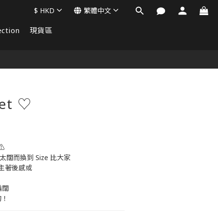
$
HKD
繁體中文
ction
現貨區
立即購買
et ♡
⚠️
 太闊而換到 Size 比大家
主著後感或
偏闊
的！