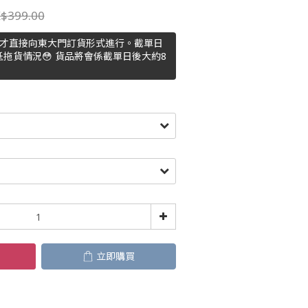
$399.00
主才直接向東大門訂貨形式進行。截單日
拖貨情況😳 貨品將會係截單日後大約8
立即購買