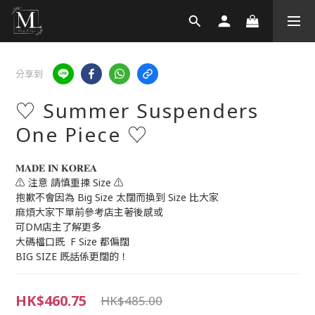
分享到
♡ Summer Suspenders
One Piece ♡
𝐌𝐀𝐃𝐄 𝐈𝐍 𝐊𝐎𝐑𝐄𝐀
⚠️ 注意 請慎重揀 Size ⚠️
抱歉不會因為 Big Size 太闊而換到 Size 比大家
麻煩大家下單前參考店主著後感或
可DM店主了解更多
大碼檔口既  F Size 都偏闊
BIG SIZE 既話係更闊的！
HK$460.75
HK$485.00