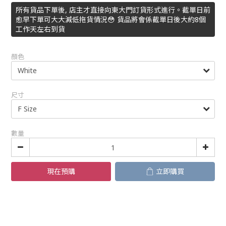
所有貨品下單後, 店主才直接向東大門訂貨形式進行。截單日前
愈早下單可大大減低拖貨情況😳 貨品將會係截單日後大約8個
工作天左右到貨
顏色
尺寸
數量
現在預購
立即購買