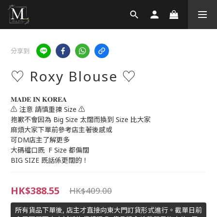
分享到
♡ Roxy Blouse ♡
𝐌𝐀𝐃𝐄 𝐈𝐍 𝐊𝐎𝐑𝐄𝐀
⚠️ 注意 請慎重揀 Size ⚠️
抱歉不會因為 Big Size 太闊而換到 Size 比大家
麻煩大家下單前參考店主著後感或
可DM店主了解更多
大碼檔口既  F Size 都偏闊
BIG SIZE 既話係更闊的！
HK$388.55
HK$409.00
所有貨品下單後, 店主才直接向東大門訂貨形式進行。截單日前