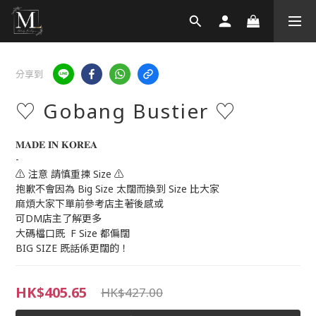
分享到
♡ Gobang Bustier ♡
𝐌𝐀𝐃𝐄 𝐈𝐍 𝐊𝐎𝐑𝐄𝐀 
-
⚠️ 注意 請慎重揀 Size ⚠️
抱歉不會因為 Big Size 太闊而換到 Size 比大家
麻煩大家下單前參考店主著後感或
可DM店主了解更多
大碼檔口既  F Size 都偏闊
BIG SIZE 既話係更闊的！
HK$405.65
HK$427.00