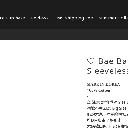
re Purchase
Reviews
EMS Shipping Fee
Summer Colle
♡ Bae Ba
Sleeveles
𝐌𝐀𝐃𝐄 𝐈𝐍 𝐊𝐎𝐑𝐄𝐀 
100% 𝐂𝐨𝐭𝐭𝐨𝐧
-
⚠️ 注意 請慎重揀 Size 
抱歉不會因為 Big Size
麻煩大家下單前參考店
可DM店主了解更多
大碼檔口既  F Size 都