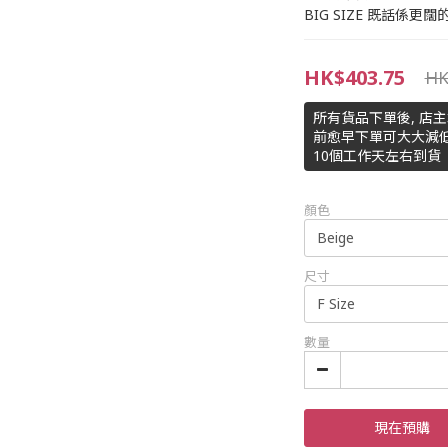
BIG SIZE 既話係更闊
HK$403.75
HK
所有貨品下單後, 店
前愈早下單可大大減低
10個工作天左右到貨
顏色
尺寸
數量
現在預購