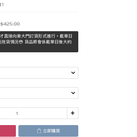
的！
$425.00
主才直接向東大門訂貨形式進行。截單日
拖貨情況😳 貨品將會係截單日後大約
立即購買