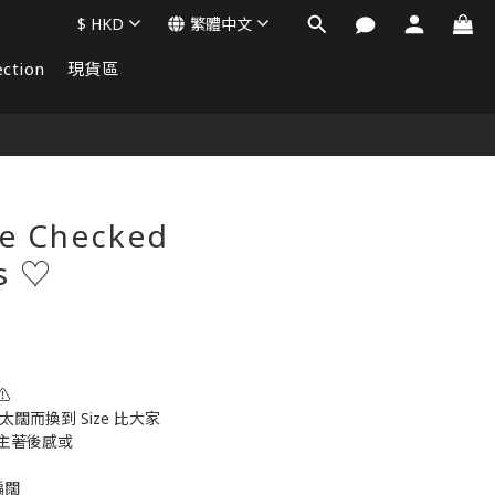
$
HKD
繁體中文
ction
現貨區
立即購買
e Checked
s ♡
⚠️
 太闊而換到 Size 比大家
主著後感或
偏闊